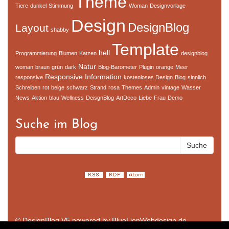
Theme
Tiere
dunkel
Stimmung
Woman
Designvorlage
Design
DesignBlog
Layout
shabby
Template
hell
Programmierung
Blumen
Katzen
designblog
Natur
woman
braun
grün
dark
Blog-Barometer
Plugin
orange
Meer
Responsive
Information
responsive
kostenloses Design
Blog
sinnlich
Schreiben
rot
beige
schwarz
Strand
rosa
Themes
Admin
vintage
Wasser
News
Aktion
blau
Wellness
DeisgnBlog
ArtDeco
Liebe
Frau
Demo
Suche im Blog
© DesignBlog V5 powered by BlueLionWebdesign.de