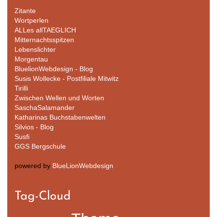
Zitante
Wortperlen
ALLes allTAEGLICH
Mitternachtsspitzen
Lebenslichter
Morgentau
BluelionWebdesign - Blog
Susis Wollecke - Postfiliale Mitwitz
Tirilli
Zwischen Wellen und Worten
SaschaSalamander
Katharinas Buchstabenwelten
Silvios - Blog
Susfi
GGS Bergschule
powered by
BlueLionWebdesign
Tag-Cloud