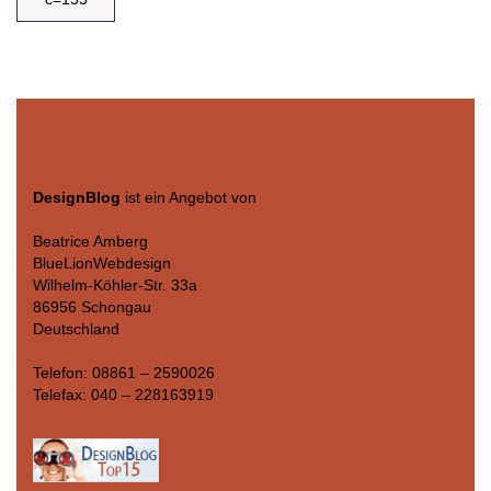
DesignBlog
ist ein Angebot von
Beatrice Amberg
BlueLionWebdesign
Wilhelm-Köhler-Str. 33a
86956 Schongau
Deutschland
Telefon: 08861 – 2590026
Telefax: 040 – 228163919