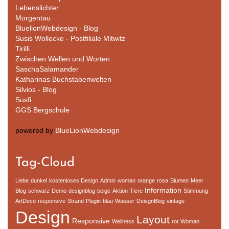
Lebenslichter
Morgentau
BluelionWebdesign - Blog
Susis Wollecke - Postfiliale Mitwitz
Tirilli
Zwischen Wellen und Worten
SaschaSalamander
Katharinas Buchstabenwelten
Silvios - Blog
Susfi
GGS Bergschule
powered by
BlueLionWebdesign
Tag-Cloud
Liebe
dunkel
kostenloses Design
Admin
woman
orange
rosa
Blumen
Meer
Information
Blog
schwarz
Demo
designblog
beige
Aktion
Tiere
Stimmung
ArtDeco
responsive
Strand
Plugin
blau
Wasser
DeisgnBlog
vintage
Design
Layout
Responsive
Wellness
rot
Woman