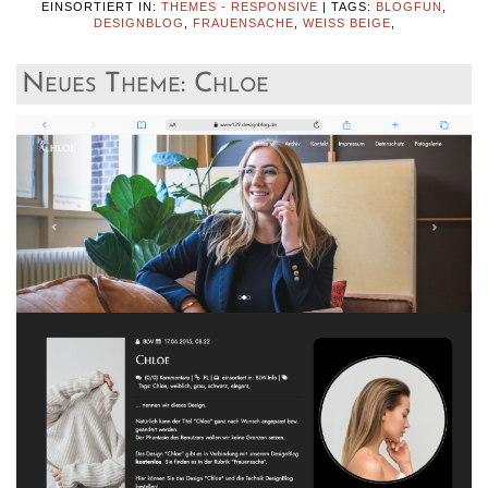
EINSORTIERT IN:
THEMES - RESPONSIVE
|
TAGS:
BLOGFUN
,
DESIGNBLOG
,
FRAUENSACHE
,
WEISS BEIGE
,
Neues Theme: Chloe