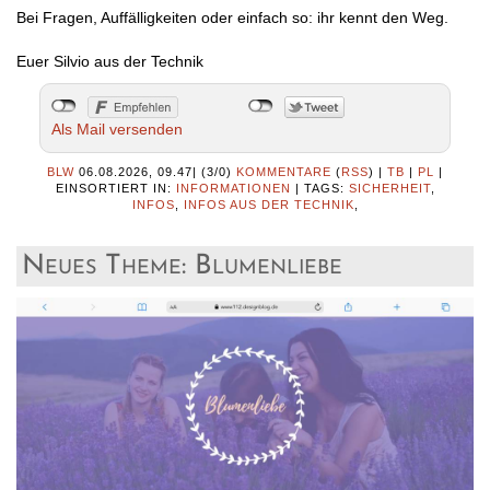
Bei Fragen, Auffälligkeiten oder einfach so: ihr kennt den Weg.
Euer Silvio aus der Technik
Als Mail versenden
BLW
06.08.2026, 09.47
|
(3/0)
KOMMENTARE
(
RSS
) |
TB
|
PL
|
EINSORTIERT IN:
INFORMATIONEN
|
TAGS:
SICHERHEIT
,
INFOS
,
INFOS AUS DER TECHNIK
,
Neues Theme: Blumenliebe