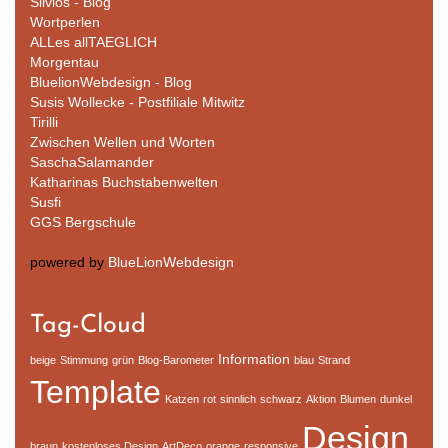
Silvios - Blog
Wortperlen
ALLes allTAEGLICH
Morgentau
BluelionWebdesign - Blog
Susis Wollecke - Postfiliale Mitwitz
Tirilli
Zwischen Wellen und Worten
SaschaSalamander
Katharinas Buchstabenwelten
Susfi
GGS Bergschule
powered by
BlueLionWebdesign
Tag-Cloud
Information
beige
Stimmung
grün
Blog-Barometer
blau
Strand
Template
Katzen
rot
sinnlich
schwarz
Aktion
Blumen
dunkel
Design
braun
kostenloses Design
ArtDeco
orange
responsive