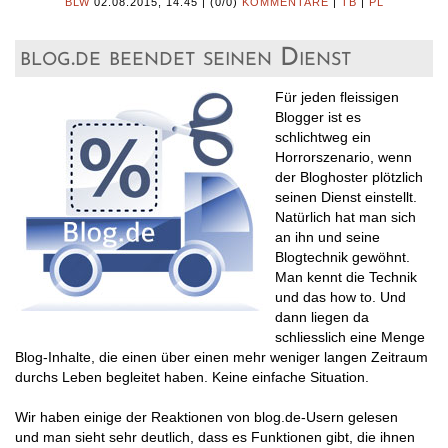
BLW
02.08.2015, 14.45
|
(0/0)
KOMMENTARE
|
TB
|
PL
blog.de beendet seinen Dienst
Für jeden fleissigen
Blogger ist es
schlichtweg ein
Horrorszenario, wenn
der Bloghoster plötzlich
seinen Dienst einstellt.
Natürlich hat man sich
an ihn und seine
Blogtechnik gewöhnt.
Man kennt die Technik
und das how to. Und
dann liegen da
schliesslich eine Menge
Blog-Inhalte, die einen über einen mehr weniger langen Zeitraum
durchs Leben begleitet haben. Keine einfache Situation.
Wir haben einige der Reaktionen von blog.de-Usern gelesen
und man sieht sehr deutlich, dass es Funktionen gibt, die ihnen