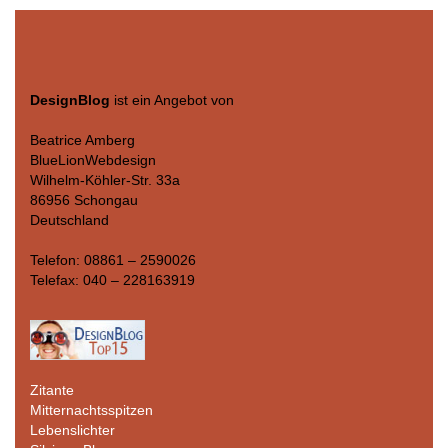
DesignBlog
ist ein Angebot von
Beatrice Amberg
BlueLionWebdesign
Wilhelm-Köhler-Str. 33a
86956 Schongau
Deutschland
Telefon: 08861 – 2590026
Telefax: 040 – 228163919
Zitante
Mitternachtsspitzen
Lebenslichter