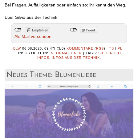
Bei Fragen, Auffälligkeiten oder einfach so: ihr kennt den Weg.
Euer Silvio aus der Technik
Als Mail versenden
BLW
06.08.2026, 09.47
|
(3/0)
KOMMENTARE
(
RSS
) |
TB
|
PL
|
EINSORTIERT IN:
INFORMATIONEN
|
TAGS:
SICHERHEIT
,
INFOS
,
INFOS AUS DER TECHNIK
,
Neues Theme: Blumenliebe