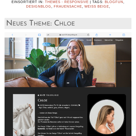
EINSORTIERT IN:
THEMES - RESPONSIVE
|
TAGS:
BLOGFUN
,
DESIGNBLOG
,
FRAUENSACHE
,
WEISS BEIGE
,
Neues Theme: Chloe