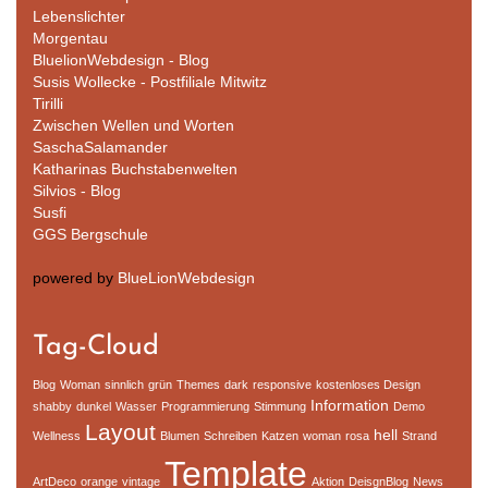
Lebenslichter
Morgentau
BluelionWebdesign - Blog
Susis Wollecke - Postfiliale Mitwitz
Tirilli
Zwischen Wellen und Worten
SaschaSalamander
Katharinas Buchstabenwelten
Silvios - Blog
Susfi
GGS Bergschule
powered by
BlueLionWebdesign
Tag-Cloud
Blog
Woman
sinnlich
grün
Themes
dark
responsive
kostenloses Design
Information
shabby
dunkel
Wasser
Programmierung
Stimmung
Demo
Layout
hell
Wellness
Blumen
Schreiben
Katzen
woman
rosa
Strand
Template
ArtDeco
orange
vintage
Aktion
DeisgnBlog
News