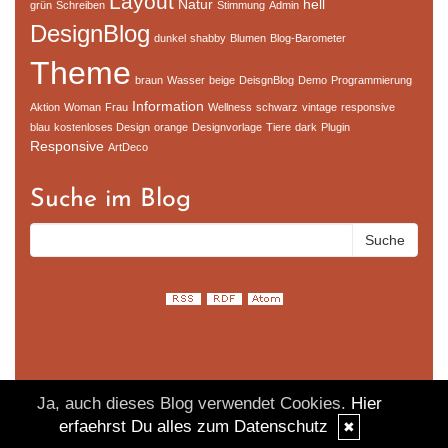
Layout
Natur
hell
grün
Schreiben
Stimmung
Admin
DesignBlog
dunkel
shabby
Blumen
Blog-Barometer
Theme
braun
Wasser
beige
DeisgnBlog
Demo
Programmierung
Information
Aktion
Woman
Frau
Wellness
schwarz
vintage
responsive
blau
kostenloses Design
orange
Designvorlage
Tiere
dark
Plugin
Responsive
ArtDeco
Suche im Blog
© DesignBlog V5 powered by BlueLionWebdesign.de
Ja, auch dieses Blog verwendet Cookies.
Hier
erfaehrst Du alles zum Datenschutz
✖