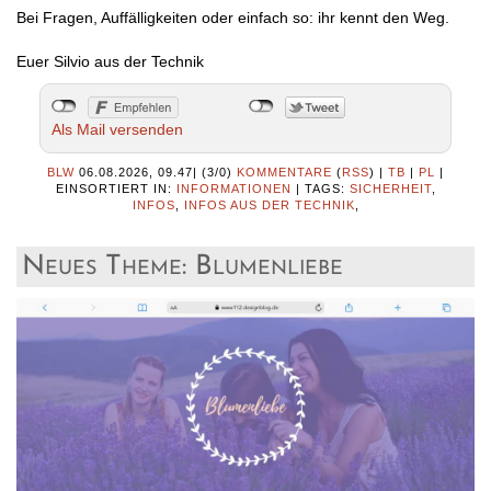
Bei Fragen, Auffälligkeiten oder einfach so: ihr kennt den Weg.
Euer Silvio aus der Technik
Als Mail versenden
BLW
06.08.2026, 09.47
|
(3/0)
KOMMENTARE
(
RSS
) |
TB
|
PL
|
EINSORTIERT IN:
INFORMATIONEN
|
TAGS:
SICHERHEIT
,
INFOS
,
INFOS AUS DER TECHNIK
,
Neues Theme: Blumenliebe