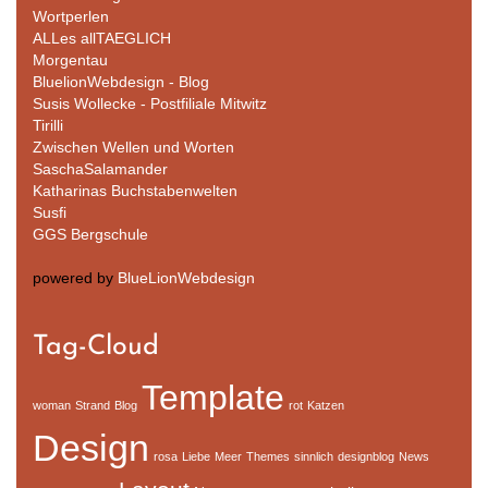
Wortperlen
ALLes allTAEGLICH
Morgentau
BluelionWebdesign - Blog
Susis Wollecke - Postfiliale Mitwitz
Tirilli
Zwischen Wellen und Worten
SaschaSalamander
Katharinas Buchstabenwelten
Susfi
GGS Bergschule
powered by
BlueLionWebdesign
Tag-Cloud
Template
woman
Strand
Blog
rot
Katzen
Design
rosa
Liebe
Meer
Themes
sinnlich
designblog
News