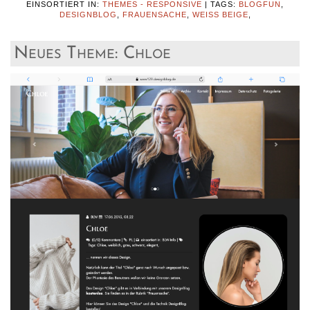
EINSORTIERT IN:
THEMES - RESPONSIVE
|
TAGS:
BLOGFUN
,
DESIGNBLOG
,
FRAUENSACHE
,
WEISS BEIGE
,
Neues Theme: Chloe