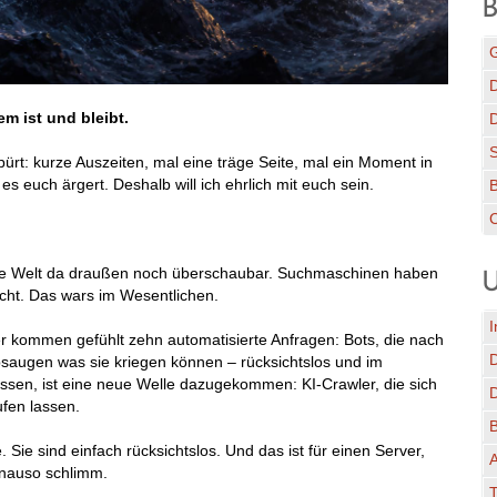
B
G
D
em ist und bleibt.
spürt: kurze Auszeiten, mal eine träge Seite, mal ein Moment in
s euch ärgert. Deshalb will ich ehrlich mit euch sein.
C
die Welt da draußen noch überschaubar. Suchmaschinen haben
U
cht. Das wars im Wesentlichen.
I
r kommen gefühlt zehn automatisierte Anfragen: Bots, die nach
absaugen was sie kriegen können – rücksichtslos und im
üssen, ist eine neue Welle dazugekommen: KI-Crawler, die sich
ufen lassen.
 Sie sind einfach rücksichtslos. Und das ist für einen Server,
A
enauso schlimm.