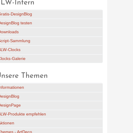
LW-Intern
ratis-DesignBlog
esignBlog testen
Downloads
Script-Sammlung
BLW-Clocks
locks-Galerie
nsere Themen
nformationen
DesignBlog
DesignPage
BLW-Produkte empfehlen
ktionen
Themes - ArtDeco