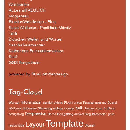
Wortperlen
ALLes allTAEGLICH
Morgentau
BluelionWebdesign - Blog
Susis Wollecke - Postfiliale Mitwitz
Tirilli
Zwischen Wellen und Worten
SaschaSalamander
Katharinas Buchstabenwelten
Susfi
GGS Bergschule
powered by
BlueLionWebdesign
Tag-Cloud
Information
Woman
sinnlich
Admin
Plugin
braun
Programmierung
Strand
hell
Wellness
Schreiben
Stimmung
vintage
orange
Themes
Frau
ArtDeco
Responsive
designblog
Demo
DeisgnBlog
dunkel
Blog-Barometer
grün
Template
Layout
responsive
Blumen