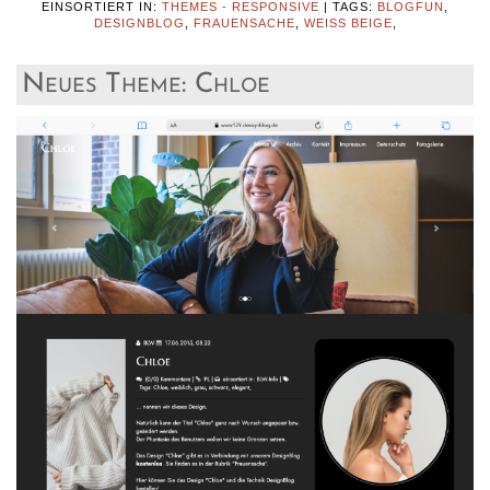
EINSORTIERT IN:
THEMES - RESPONSIVE
|
TAGS:
BLOGFUN
,
DESIGNBLOG
,
FRAUENSACHE
,
WEISS BEIGE
,
Neues Theme: Chloe