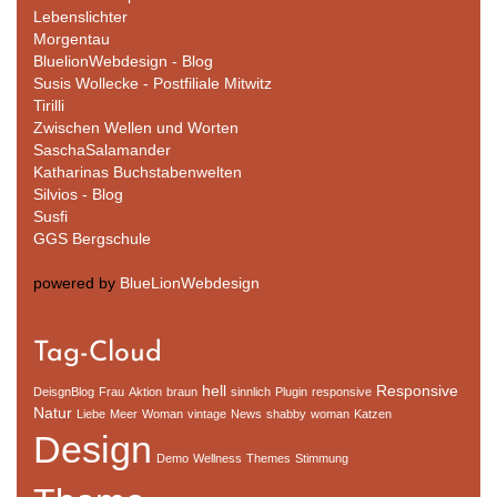
Lebenslichter
Morgentau
BluelionWebdesign - Blog
Susis Wollecke - Postfiliale Mitwitz
Tirilli
Zwischen Wellen und Worten
SaschaSalamander
Katharinas Buchstabenwelten
Silvios - Blog
Susfi
GGS Bergschule
powered by
BlueLionWebdesign
Tag-Cloud
hell
Responsive
DeisgnBlog
Frau
Aktion
braun
sinnlich
Plugin
responsive
Natur
Liebe
Meer
Woman
vintage
News
shabby
woman
Katzen
Design
Demo
Wellness
Themes
Stimmung