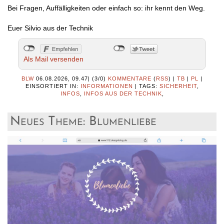
Bei Fragen, Auffälligkeiten oder einfach so: ihr kennt den Weg.
Euer Silvio aus der Technik
Als Mail versenden
BLW
06.08.2026, 09.47
|
(3/0)
KOMMENTARE
(
RSS
) |
TB
|
PL
|
EINSORTIERT IN:
INFORMATIONEN
|
TAGS:
SICHERHEIT
,
INFOS
,
INFOS AUS DER TECHNIK
,
Neues Theme: Blumenliebe