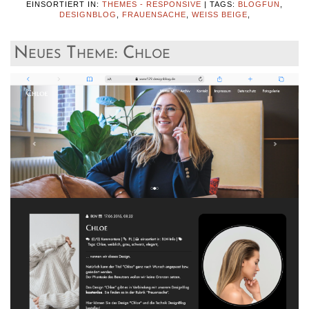
EINSORTIERT IN:
THEMES - RESPONSIVE
|
TAGS:
BLOGFUN
,
DESIGNBLOG
,
FRAUENSACHE
,
WEISS BEIGE
,
Neues Theme: Chloe