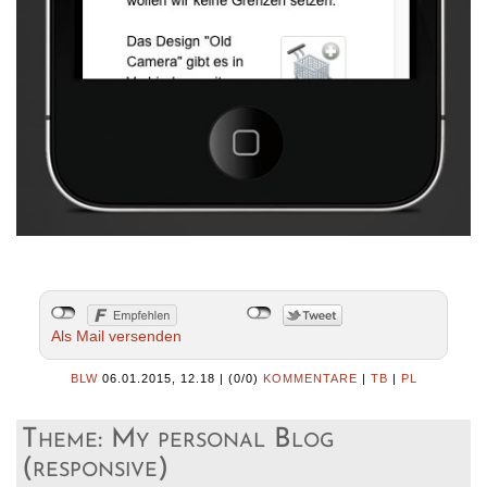
Als Mail versenden
BLW
06.01.2015, 12.18
|
(0/0)
KOMMENTARE
|
TB
|
PL
Theme: My personal Blog
(responsive)