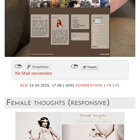
Als Mail versenden
BLW
13.04.2015, 17.06
|
(0/0)
KOMMENTARE
|
TB
|
PL
Female thoughts (responsive)