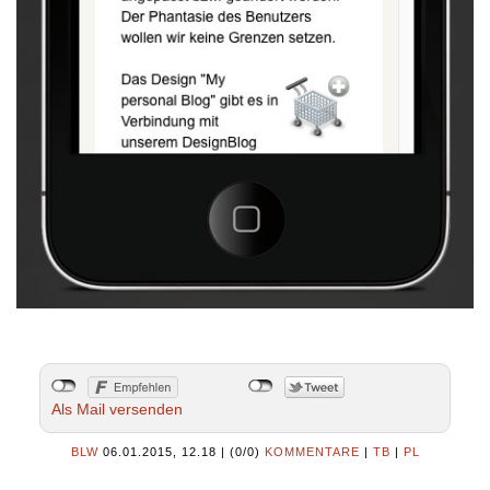
Als Mail versenden
BLW
06.01.2015, 12.18
|
(0/0)
KOMMENTARE
|
TB
|
PL