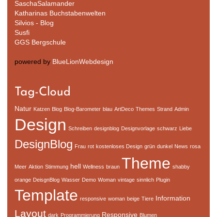
SaschaSalamander
Katharinas Buchstabenwelten
Silvios - Blog
Susfi
GGS Bergschule
powered by
BlueLionWebdesign
Tag-Cloud
Natur
Katzen
Blog
Blog-Barometer
blau
ArtDeco
Themes
Strand
Admin
Design
Schreiben
designblog
Designvorlage
schwarz
Liebe
DesignBlog
Frau
rot
kostenloses Design
grün
dunkel
News
rosa
Theme
hell
Meer
Aktion
Stimmung
Wellness
braun
shabby
orange
DeisgnBlog
Wasser
Demo
Woman
vintage
sinnlich
Plugin
Template
Information
responsive
woman
beige
Tiere
Layout
Responsive
dark
Programmierung
Blumen