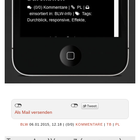
Als Mail versenden
BLW
06.01.2015, 12.18
|
(0/0)
KOMMENTARE
|
TB
|
PL