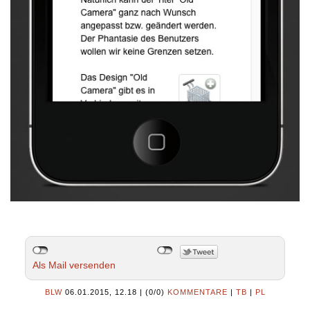
Als Mail versenden
BLW
06.01.2015, 12.18
|
(0/0)
KOMMENTARE
|
TB
|
PL