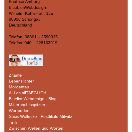
Beatrice Amberg
BlueLionWebdesign
Wilhelm-Köhler-Str. 33a
86956 Schongau
Deutschland
Telefon: 08861 – 2590026
Telefax: 040 – 228163919
Zitante
Lebenslichter
Morgentau
ALLes allTAEGLICH
BluelionWebdesign - Blog
Mitternachtsspitzen
Wortperlen
Susis Wollecke - Postfiliale Mitwitz
Tirilli
Zwischen Wellen und Worten