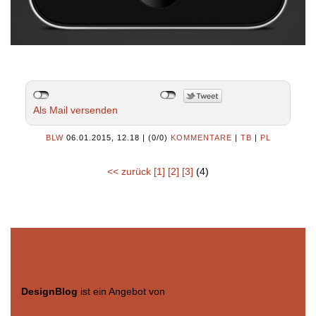
Als Mail versenden
BLW
06.01.2015, 12.18
|
(0/0)
KOMMENTARE
|
TB
|
PL
<< zurück
[1]
[2]
[3]
(4)
DesignBlog
ist ein Angebot von