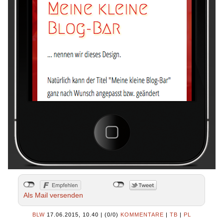
Als Mail versenden
BLW
17.06.2015, 10.40
|
(0/0)
KOMMENTARE
|
TB
|
PL