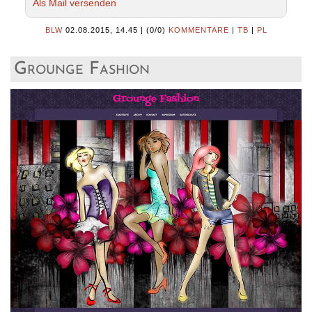
Als Mail versenden
BLW
02.08.2015, 14.45
|
(0/0)
KOMMENTARE
|
TB
|
PL
Grounge Fashion