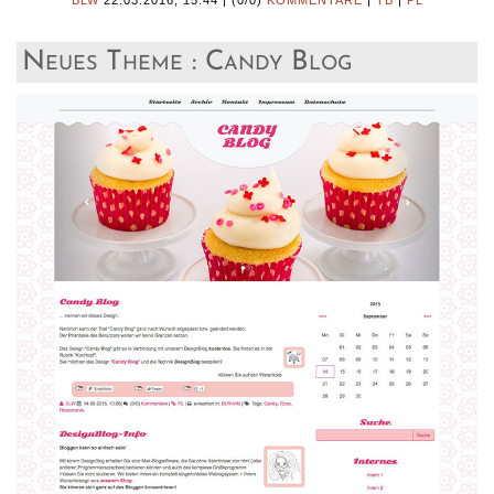
BLW
22.03.2016, 15.44
|
(0/0)
KOMMENTARE
|
TB
|
PL
Neues Theme : Candy Blog