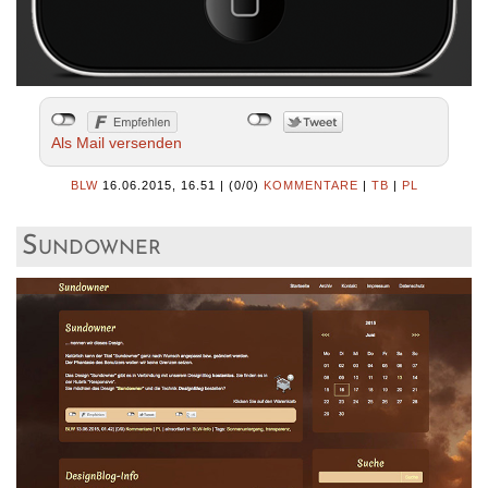
Als Mail versenden
BLW
16.06.2015, 16.51
|
(0/0)
KOMMENTARE
|
TB
|
PL
Sundowner