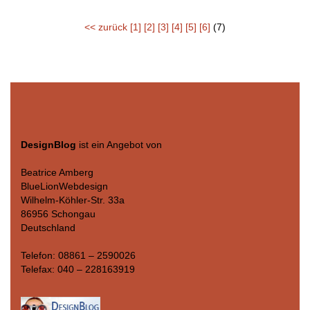
<< zurück
[1]
[2]
[3]
[4]
[5]
[6]
(7)
DesignBlog
ist ein Angebot von
Beatrice Amberg
BlueLionWebdesign
Wilhelm-Köhler-Str. 33a
86956 Schongau
Deutschland
Telefon: 08861 – 2590026
Telefax: 040 – 228163919