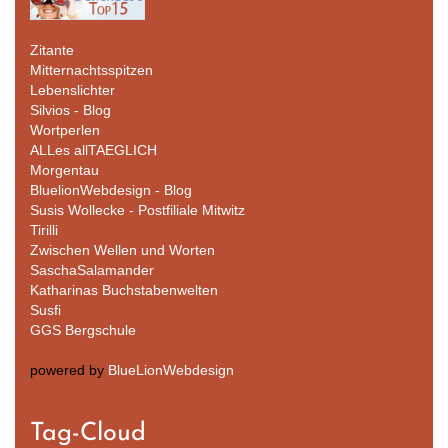
Zitante
Mitternachtsspitzen
Lebenslichter
Silvios - Blog
Wortperlen
ALLes allTAEGLICH
Morgentau
BluelionWebdesign - Blog
Susis Wollecke - Postfiliale Mitwitz
Tirilli
Zwischen Wellen und Worten
SaschaSalamander
Katharinas Buchstabenwelten
Susfi
GGS Bergschule
powered by
BlueLionWebdesign
Tag-Cloud