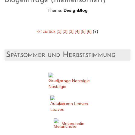
Blogeinträge (themensortiert)
Thema:
DesignBlog
<< zurück
[1]
[2]
[3]
[4]
[5]
[6]
(7)
Spätsommer und Herbststimmung
Grunge Nostalgie
Autumn Leaves
Melancholie