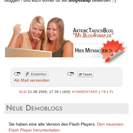
bloggen - und euch vorher für ein
blog4swap
bewerben ;-)
Als Mail versenden
BLW
21.08.2009, 17.39
|
(0/0)
KOMMENTARE
|
TB
|
PL
Neue Demoblogs
Sie haben eine alte Version des Flash Players.
Den neuesten
Flash Player herunterladen.