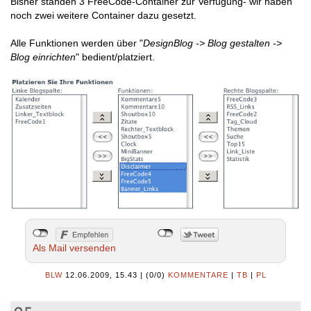
Bisher standen 3 FreeCode-Container zur Verfügung- wir haben
noch zwei weitere Container dazu gesetzt.
Alle Funktionen werden über "
DesignBlog -> Blog gestalten ->
Blog einrichten
" bedient/platziert.
Als Mail versenden
BLW
12.06.2009, 15.43
|
(0/0)
KOMMENTARE
|
TB
|
PL