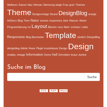
Wellness
Katzen
blau
Woman
Stimmung
beige
Frau
grün
Themes
Theme
DesignBlog
Designvorlage
Strand
orange
Natur
ArtDeco
Blog
Tiere
woman
responsive
dark
Wasser
Aktion
Layout
Programmierung
rot
Blumen
rosa
Meer
schwarz
Liebe
Template
Responsive
Blog-Barometer
sinnlich
DeisgnBlog
Design
designblog
Admin
News
Plugin
kostenloses Design
Information
hell
shabby
vintage
Demo
Schreiben
braun
dunkel
Suche im Blog