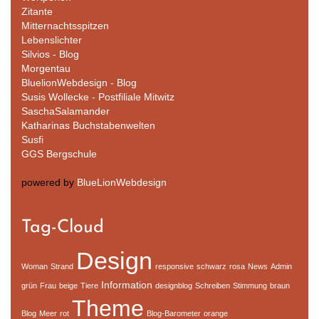
Zitante
Mitternachtsspitzen
Lebenslichter
Silvios - Blog
Morgentau
BluelionWebdesign - Blog
Susis Wollecke - Postfiliale Mitwitz
SaschaSalamander
Katharinas Buchstabenwelten
Susfi
GGS Bergschule
powered by
BlueLionWebdesign
Tag-Cloud
Design
Woman
Strand
responsive
schwarz
rosa
News
Admin
Information
grün
Frau
beige
Tiere
designblog
Schreiben
Stimmung
braun
Theme
Blog
Meer
rot
Blog-Barometer
orange